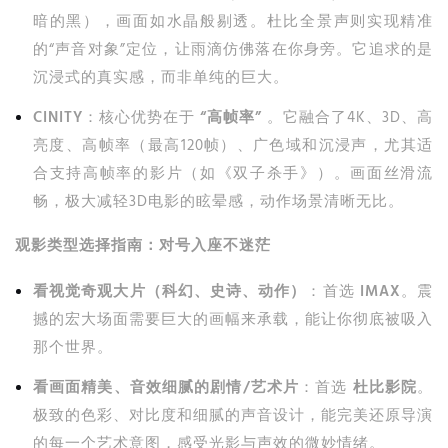
暗的黑），画面如水晶般剔透。杜比全景声则实现精准
的“声音对象”定位，让雨滴仿佛落在你身旁。它追求的是
沉浸式的真实感，而非单纯的巨大。
CINITY
：核心优势在于
“高帧率”
。它融合了4K、3D、高
亮度、高帧率（最高120帧）、广色域和沉浸声，尤其适
合支持高帧率的影片（如《双子杀手》）。画面丝滑流
畅，极大减轻3D电影的眩晕感，动作场景清晰无比。
观影类型选择指南：对号入座不迷茫
看视觉奇观大片（科幻、史诗、动作）
：首选
IMAX
。震
撼的宏大场面需要巨大的画幅来承载，能让你彻底被吸入
那个世界。
看画面精美、音效细腻的剧情/艺术片
：首选
杜比影院
。
极致的色彩、对比度和细腻的声音设计，能完美还原导演
的每一个艺术意图，感受光影与声效的微妙情绪。