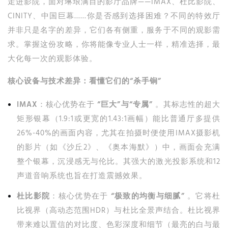
走进影院，面对琳琅满目的影厅品牌——IMAX、杜比影院、
CINITY、中国巨幕……你是否感到选择困难？不同的特效厅
并非只是名字的差异，它们各有侧重，服务于不同的观影需
求。掌握这份攻略，你将能像专业人士一样，精准选择，最
大化每一次的观影体验。
核心设备与技术差异：看懂它们的“杀手锏”
IMAX
：核心优势在于
“巨大”与“专属”
。其标志性的超大
矩形银幕（1.9:1或更宽的1.43:1画幅）能比普通厅多提供
26%-40%的画面内容，尤其在拍摄时便使用IMAX摄影机
的影片（如《沙丘2》、《奥本海默》）中，画面会充满
整个银幕，沉浸感无与伦比。其强大的激光投影系统和12
声道音响系统也旨在打造震撼效果。
杜比影院
：核心优势在于
“极致的均衡与细腻”
。它将杜
比视界（高动态范围HDR）与杜比全景声结合。杜比视界
带来难以置信的对比度、色彩深度和细节（最亮的白与最