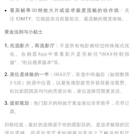
看高帧率3D特效大片或追求极度流畅的动作戏
：关
注
CINITY
。它能提供当前最前沿、最流畅的视觉体验。
黄金法则与小贴士
先选影片，再选影厅
：不是所有电影都经过特殊格式优
化。在购票App中查看影片是否标注“IMAX特制拍
摄”、“杜比视界版本”等。
座位是体验的一半
：IMAX厅，首选中间偏后（如倒数第
3-5排）的居中位置，以避免颈部疲劳并获得最佳视野。
杜比影院因其均匀的亮度分布，座位选择范围更灵活。
提前规划
：热门影片的特效厅黄金座位非常抢手，尽早订
票。
归根结底，最好的选择源于你的观影目的。是追求极致的沉
浸与震撼，还是欣赏艺术的细腻与真实？了解这些影厅